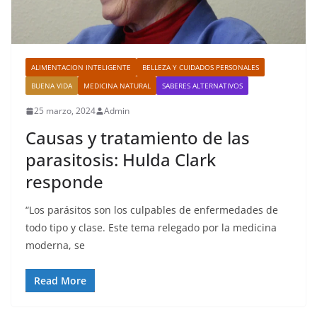
ALIMENTACION INTELIGENTE
BELLEZA Y CUIDADOS PERSONALES
BUENA VIDA
MEDICINA NATURAL
SABERES ALTERNATIVOS
25 marzo, 2024
Admin
Causas y tratamiento de las
parasitosis: Hulda Clark
responde
“Los parásitos son los culpables de enfermedades de
todo tipo y clase. Este tema relegado por la medicina
moderna, se
Read More