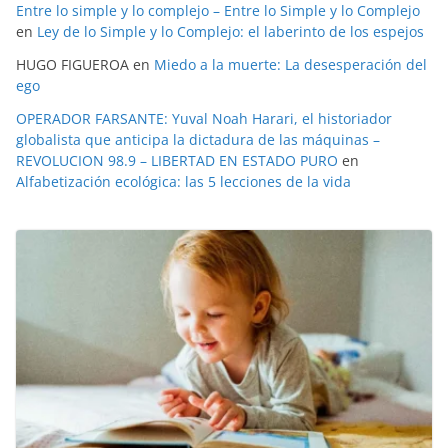
Entre lo simple y lo complejo – Entre lo Simple y lo Complejo
en
Ley de lo Simple y lo Complejo: el laberinto de los espejos
HUGO FIGUEROA
en
Miedo a la muerte: La desesperación del
ego
OPERADOR FARSANTE: Yuval Noah Harari, el historiador
globalista que anticipa la dictadura de las máquinas –
REVOLUCION 98.9 – LIBERTAD EN ESTADO PURO
en
Alfabetización ecológica: las 5 lecciones de la vida