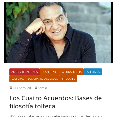
AMOR Y RELACIONES
DESPERTAR DE LA CONSCIENCIA
ESPECIALES
LECTURAS
LOS CUATRO ACUERDOS
TITULARES
21 enero, 2019
Admin
Los Cuatro Acuerdos: Bases de
filosofía tolteca
¿Cómo regular nuestras relaciones con los demás en