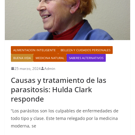
ALIMENTACION INTELIGENTE
BELLEZA Y CUIDADOS PERSONALES
BUENA VIDA
MEDICINA NATURAL
SABERES ALTERNATIVOS
25 marzo, 2024
Admin
Causas y tratamiento de las
parasitosis: Hulda Clark
responde
“Los parásitos son los culpables de enfermedades de
todo tipo y clase. Este tema relegado por la medicina
moderna, se