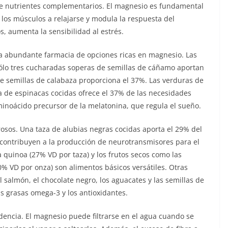
de nutrientes complementarios. El magnesio es fundamental
a los músculos a relajarse y modula la respuesta del
s, aumenta la sensibilidad al estrés.
a abundante farmacia de opciones ricas en magnesio. Las
Sólo tres cucharadas soperas de semillas de cáñamo aportan
de semillas de calabaza proporciona el 37%. Las verduras de
za de espinacas cocidas ofrece el 37% de las necesidades
minoácido precursor de la melatonina, que regula el sueño.
osos. Una taza de alubias negras cocidas aporta el 29% del
e contribuyen a la producción de neurotransmisores para el
 quinoa (27% VD por taza) y los frutos secos como las
% VD por onza) son alimentos básicos versátiles. Otras
 salmón, el chocolate negro, los aguacates y las semillas de
s grasas omega-3 y los antioxidantes.
encia. El magnesio puede filtrarse en el agua cuando se