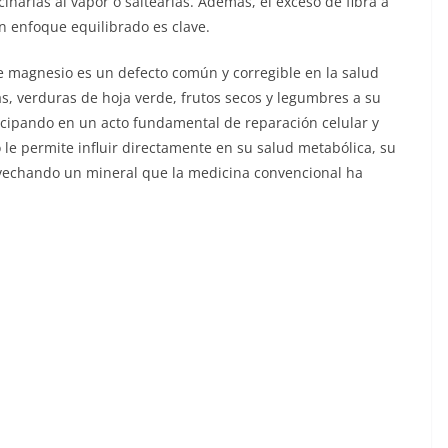
cinarlas al vapor o saltearlas. Además, el exceso de fibra a
un enfoque equilibrado es clave.
de magnesio es un defecto común y corregible en la salud
, verduras de hoja verde, frutos secos y legumbres a su
ticipando en un acto fundamental de reparación celular y
o le permite influir directamente en su salud metabólica, su
provechando un mineral que la medicina convencional ha