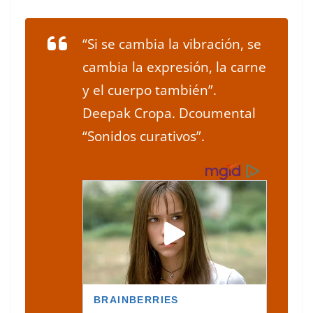
“Si se cambia la vibración, se
cambia la expresión, la carne
y el cuerpo también”.
Deepak Cropa. Dcoumental
“Sonidos curativos”.