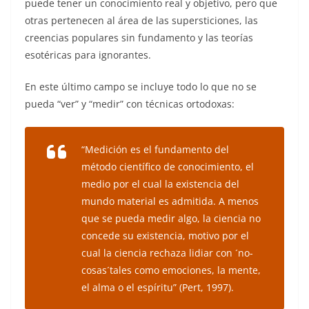
puede tener un conocimiento real y objetivo, pero que
otras pertenecen al área de las supersticiones, las
creencias populares sin fundamento y las teorías
esotéricas para ignorantes.
En este último campo se incluye todo lo que no se
pueda “ver” y “medir” con técnicas ortodoxas:
“Medición es el fundamento del
método científico de conocimiento, el
medio por el cual la existencia del
mundo material es admitida. A menos
que se pueda medir algo, la ciencia no
concede su existencia, motivo por el
cual la ciencia rechaza lidiar con ´no-
cosas´tales como emociones, la mente,
el alma o el espíritu” (Pert, 1997).