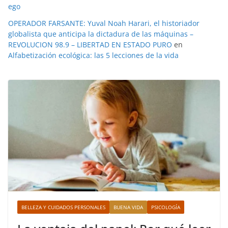
ego
OPERADOR FARSANTE: Yuval Noah Harari, el historiador
globalista que anticipa la dictadura de las máquinas –
REVOLUCION 98.9 – LIBERTAD EN ESTADO PURO
en
Alfabetización ecológica: las 5 lecciones de la vida
BELLEZA Y CUIDADOS PERSONALES
BUENA VIDA
PSICOLOGÍA