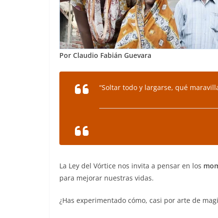
Por Claudio Fabián Guevara
“Soltar todo y largarse, qué maravill
La Ley del Vórtice nos invita a pensar en los
mome
para mejorar nuestras vidas.
¿Has experimentado cómo, casi por arte de magia