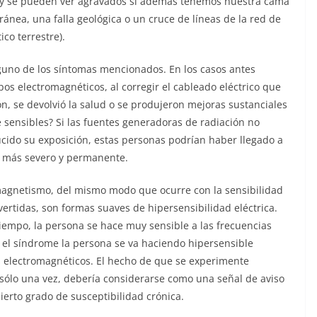
s y se pueden ver agravados si además tenemos nuestra cama
ánea, una falla geológica o un cruce de líneas de la red de
o terrestre).
guno de los síntomas mencionados. En los casos antes
pos electromagnéticos, al corregir el cableado eléctrico que
n, se devolvió la salud o se produjeron mejoras sustanciales
e sensibles? Si las fuentes generadoras de radiación no
ucido su exposición, estas personas podrían haber llegado a
s más severo y permanente.
omagnetismo, del mismo modo que ocurre con la sensibilidad
ertidas, son formas suaves de hipersensibilidad eléctrica.
empo, la persona se hace muy sensible a las frecuencias
 el síndrome la persona se va haciendo hipersensible
 electromagnéticos. El hecho de que se experimente
 sólo una vez, debería considerarse como una señal de aviso
ierto grado de susceptibilidad crónica.