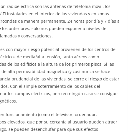
n radioeléctrica son las antenas de telefonía móvil, los
FI instalados en el interior de las viviendas y en zonas
icroondas de manera permanente, 24 horas por día y 7 días a
e los anteriores, sólo nos pueden exponer a niveles de
 llamadas y conversaciones.
tes con mayor riesgo potencial provienen de los centros de
léctricos de media/alta tensión, tanto aéreos como
s de los edificios a la altura de los primeros pisos. Si las
es de alta permeabilidad magnética (y casi nunca se hace
ancia prudencial de las viviendas, se corre el riesgo de estar
dos. Con el simple soterramiento de los cables del
enar los campos eléctricos, pero en ningún caso se consigue
gnéticos.
en funcionamiento (como el televisor, ordenador,
mpos elevados, que por su cercanía al usuario pueden atraer
bargo, se pueden desenchufar para que sus efectos