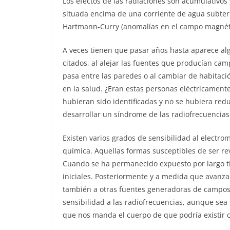
Los efectos de las radiaciones son acumulativo
situada encima de una corriente de agua subterr
Hartmann-Curry (anomalías en el campo magnétic
A veces tienen que pasar años hasta aparece al
citados, al alejar las fuentes que producían cam
pasa entre las paredes o al cambiar de habitació
en la salud. ¿Eran estas personas eléctricament
hubieran sido identificadas y no se hubiera red
desarrollar un síndrome de las radiofrecuencia
Existen varios grados de sensibilidad al electr
química. Aquellas formas susceptibles de ser rev
Cuando se ha permanecido expuesto por largo ti
iniciales. Posteriormente y a medida que avanza
también a otras fuentes generadoras de campos
sensibilidad a las radiofrecuencias, aunque sea
que nos manda el cuerpo de que podría existir c