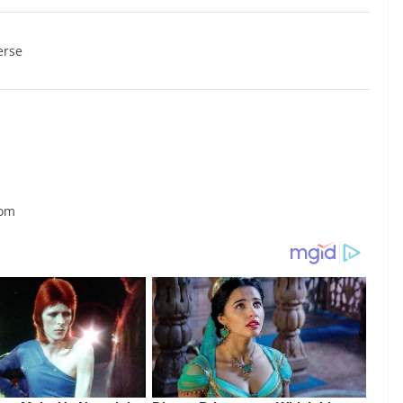
erse
com