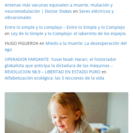
Antenas más vacunas equivalen a muerte, mutación y
neuromodulación | Doctor Stokes
en
Seres eléctricos y
vibracionales
Entre lo simple y lo complejo – Entre lo Simple y lo Complejo
en
Ley de lo Simple y lo Complejo: el laberinto de los espejos
HUGO FIGUEROA
en
Miedo a la muerte: La desesperación del
ego
OPERADOR FARSANTE: Yuval Noah Harari, el historiador
globalista que anticipa la dictadura de las máquinas –
REVOLUCION 98.9 – LIBERTAD EN ESTADO PURO
en
Alfabetización ecológica: las 5 lecciones de la vida