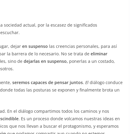
la sociedad actual, por la escasez de significados
 escuchar.
ugar, dejar
en suspenso
las creencias personales, para así
ar la barrera de lo necesario. No se trata de
eliminar
es, sino de
dejarlas en suspenso,
ponerlas a un costado,
sotros.
mente,
seremos capaces de pensar juntos
.
El
diálogo conduce
 donde todas las posturas se exponen y finalmente brota un
ad. En el diálogo compartimos todos los caminos y nos
scindible
. Es un proceso donde volcamos nuestras ideas en
icos que nos llevan a buscar el protagonismo, y esperamos
mún
que podamos compartir aun cuando no estemos