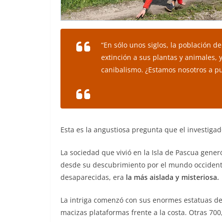
“En sólo unos siglos, la población de
extinción a sus plantas y animales, 
canibalismo. ¿Estamos nosotros a pun
Esta es la angustiosa pregunta que el investiga
La sociedad que vivió en la Isla de Pascua gene
desde su descubrimiento por el mundo occidental
desaparecidas, era
la más aislada y misteriosa.
La intriga comenzó con sus enormes estatuas de
macizas plataformas frente a la costa. Otras 70