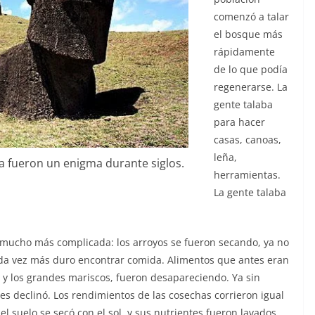
comenzó a talar
el bosque más
rápidamente
de lo que podía
regenerarse. La
gente talaba
para hacer
casas, canoas,
leña,
ua fueron un enigma durante siglos.
herramientas.
La gente talaba
ó mucho más complicada: los arroyos se fueron secando, ya no
da vez más duro encontrar comida. Alimentos que antes eran
 y los grandes mariscos, fueron desapareciendo. Ya sin
es declinó. Los rendimientos de las cosechas corrieron igual
el suelo se secó con el sol, y sus nutrientes fueron lavados