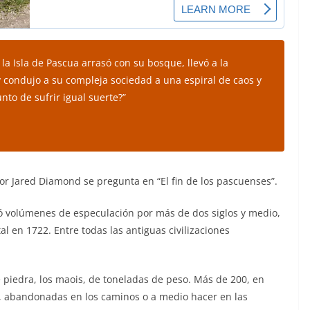
 la Isla de Pascua arrasó con su bosque, llevó a la
y condujo a su compleja sociedad a una espiral de caos y
to de sufrir igual suerte?”
dor Jared Diamond se pregunta en “El fin de los pascuenses”.
ró volúmenes de especulación por más de dos siglos y medio,
 en 1722. Entre todas las antiguas civilizaciones
 piedra, los maois, de toneladas de peso. Más de 200, en
0, abandonadas en los caminos o a medio hacer en las