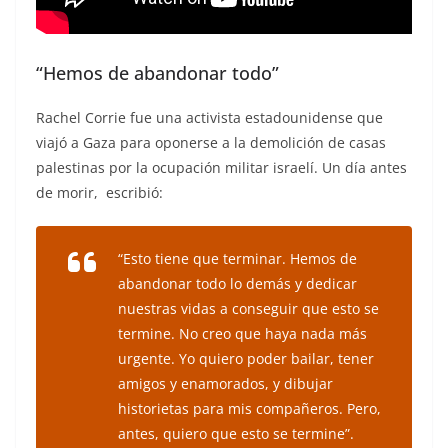
“Hemos de abandonar todo”
Rachel Corrie fue una activista estadounidense que
viajó a Gaza para oponerse a la demolición de casas
palestinas por la ocupación militar israelí. Un día antes
de morir, escribió:
“Esto tiene que terminar. Hemos de
abandonar todo lo demás y dedicar
nuestras vidas a conseguir que esto se
termine. No creo que haya nada más
urgente. Yo quiero poder bailar, tener
amigos y enamorados, y dibujar
historietas para mis compañeros. Pero,
antes, quiero que esto se termine”.