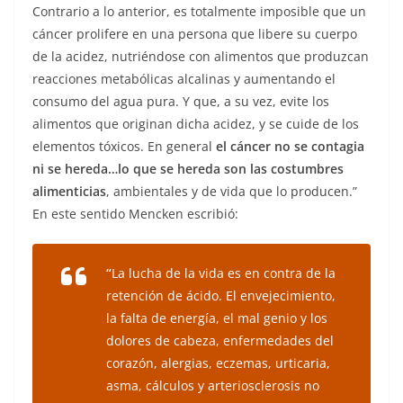
Contrario a lo anterior, es totalmente imposible que un
cáncer prolifere en una persona que libere su cuerpo
de la acidez, nutriéndose con alimentos que produzcan
reacciones metabólicas alcalinas y aumentando el
consumo del agua pura. Y que, a su vez, evite los
alimentos que originan dicha acidez, y se cuide de los
elementos tóxicos. En general
el cáncer no se contagia
ni se hereda…lo que se hereda son las costumbres
alimenticias
, ambientales y de vida que lo producen.”
En este sentido Mencken escribió:
“
La lucha de la vida es en contra de la
retención de ácido. El envejecimiento,
la falta de energía, el mal genio y los
dolores de cabeza, enfermedades del
corazón, alergias, eczemas, urticaria,
asma, cálculos y arteriosclerosis no