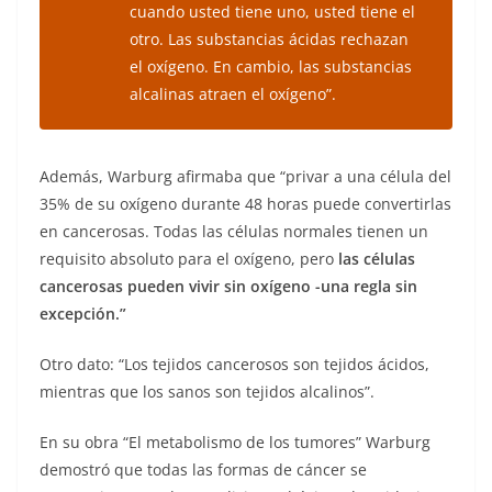
cuando usted tiene uno, usted tiene el
otro. Las substancias ácidas rechazan
el oxígeno. En cambio, las substancias
alcalinas atraen el oxígeno”.
Además, Warburg afirmaba que “privar a una célula del
35% de su oxígeno durante 48 horas puede convertirlas
en cancerosas. Todas las células normales tienen un
requisito absoluto para el oxígeno, pero
las células
cancerosas pueden vivir sin oxígeno -una regla sin
excepción.”
Otro dato: “Los tejidos cancerosos son tejidos ácidos,
mientras que los sanos son tejidos alcalinos”.
En su obra “El metabolismo de los tumores” Warburg
demostró que todas las formas de cáncer se