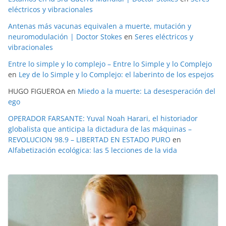
eléctricos y vibracionales
Antenas más vacunas equivalen a muerte, mutación y
neuromodulación | Doctor Stokes
en
Seres eléctricos y
vibracionales
Entre lo simple y lo complejo – Entre lo Simple y lo Complejo
en
Ley de lo Simple y lo Complejo: el laberinto de los espejos
HUGO FIGUEROA
en
Miedo a la muerte: La desesperación del
ego
OPERADOR FARSANTE: Yuval Noah Harari, el historiador
globalista que anticipa la dictadura de las máquinas –
REVOLUCION 98.9 – LIBERTAD EN ESTADO PURO
en
Alfabetización ecológica: las 5 lecciones de la vida