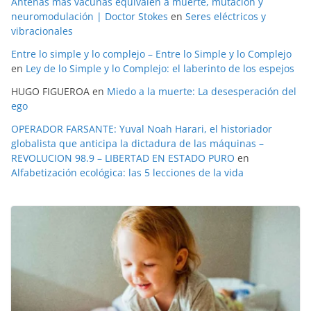
Antenas más vacunas equivalen a muerte, mutación y
neuromodulación | Doctor Stokes
en
Seres eléctricos y
vibracionales
Entre lo simple y lo complejo – Entre lo Simple y lo Complejo
en
Ley de lo Simple y lo Complejo: el laberinto de los espejos
HUGO FIGUEROA
en
Miedo a la muerte: La desesperación del
ego
OPERADOR FARSANTE: Yuval Noah Harari, el historiador
globalista que anticipa la dictadura de las máquinas –
REVOLUCION 98.9 – LIBERTAD EN ESTADO PURO
en
Alfabetización ecológica: las 5 lecciones de la vida