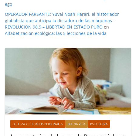
ego
OPERADOR FARSANTE: Yuval Noah Harari, el historiador
globalista que anticipa la dictadura de las máquinas –
REVOLUCION 98.9 – LIBERTAD EN ESTADO PURO
en
Alfabetización ecológica: las 5 lecciones de la vida
BELLEZA Y CUIDADOS PERSONALES
BUENA VIDA
PSICOLOGÍA