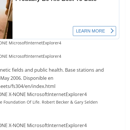
ONE MicrosoftInternetExplorer4
ONE MicrosoftInternetExplorer4
etic fields and public health. Base stations and
4May 2006. Disponible en
eets/fs304/en/index.html
-NONE X-NONE MicrosoftInternetExplorer4
e Foundation Of Life. Robert Becker & Gary Selden
-NONE X-NONE MicrosoftInternetExplorer4