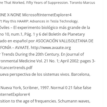
re That Worked, Fifty Years of Suppression. Toronto Marcus
-NONE X-NONE MicrosoftInternetExplorer4
t Play this HAARP: Advances in Tesla Technology.
viles – El experimento biológico más grande de la
omo 10, num.1, Pág. 1 y 6 del Boletín de Planetary
licado en español por ASOCIACIÓN VALLISOLETANA DE
ONÍA – AVAATE. http://www.avaate.org
r Trends During the 20th Century. En Journal of
ronmental Medicine Vol. 21 No. 1; April 2002: pages 3-
/cancertrends.pdf
 nueva perspectiva de los sistemas vivos. Barcelona,
 Nueva York, Scribner, 1997.
Normal 0 21 false false
nternetExplorer4
sition to the age of frequencies.
Schumann waves,