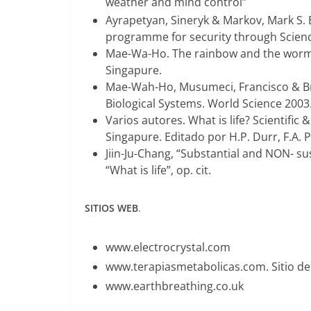
weather and mind control”
Ayrapetyan, Sineryk & Markov, Mark S.
programme for security through Scienc
Mae-Wa-Ho.
The rainbow and the worm
Singapure.
Mae-Wah-Ho, Musumeci, Francisco & Briz
Biological Systems.
World Science 2003
Varios autores. What is life? Scientific 
Singapure. Editado por H.P. Durr, F.A
Jiin-Ju-Chang, “Substantial and NON- sus
“What is life”, op. cit.
SITIOS WEB
.
www.electrocrystal.com
www.terapiasmetabolicas.com. Sitio d
www.earthbreathing.co.uk