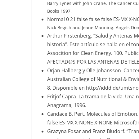
Barry Lynes with John Crane. The Cancer Cu
Books 1997.
Normal 0 21 false false false ES-MX X
Nick Begich and Jeane Manning. Angels Don’
Arthur Firstenberg.
“Salud y Antenas Mó
historia”. Este artículo se halla en el t
Assocition for Clean Energy. 100. Pub
AFECTAD@S POR LAS ANTENAS DE TELEF
Örjan Hallberg y Olle Johansson. Cance
Australian College of Nutritional & Envi
8.
Disponible en http://iddd.de/umtsno
Fritjof Capra. La trama de la vida. Una
Anagrama, 1996.
Candace B. Pert. Molecules of Emotion.
false ES-MX X-NONE X-NONE MicrosoftI
Grazyna Fosar and Franz Bludorf. “
Tran