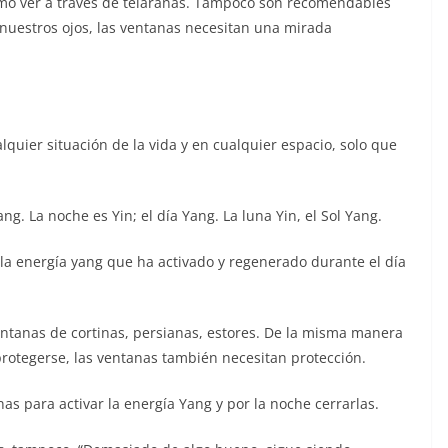
 como ver a través de telarañas. Tampoco son recomendables
 nuestros ojos, las ventanas necesitan una mirada
lquier situación de la vida y en cualquier espacio, solo que
ang. La noche es Yin; el día Yang. La luna Yin, el Sol Yang.
 la energía yang que ha activado y regenerado durante el día
entanas de cortinas, persianas, estores. De la misma manera
rotegerse, las ventanas también necesitan protección.
inas para activar la energía Yang y por la noche cerrarlas.