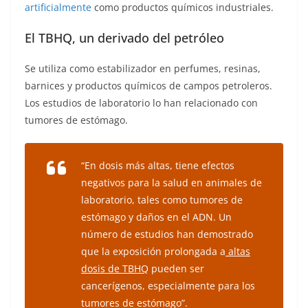
artificialmente
como productos químicos industriales.
El TBHQ, un derivado del petróleo
Se utiliza como estabilizador en perfumes, resinas,
barnices y productos químicos de campos petroleros.
Los estudios de laboratorio lo han relacionado con
tumores de estómago.
“En dosis más altas, tiene efectos
negativos para la salud en animales de
laboratorio, tales como tumores de
estómago y daños en el ADN. Un
número de estudios han demostrado
que la exposición prolongada a
altas
dosis de TBHQ
pueden ser
cancerígenos, especialmente para los
tumores de estómago”.