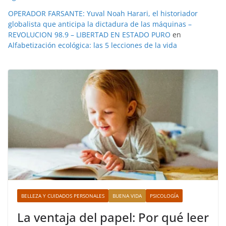
OPERADOR FARSANTE: Yuval Noah Harari, el historiador
globalista que anticipa la dictadura de las máquinas –
REVOLUCION 98.9 – LIBERTAD EN ESTADO PURO
en
Alfabetización ecológica: las 5 lecciones de la vida
BELLEZA Y CUIDADOS PERSONALES
BUENA VIDA
PSICOLOGÍA
La ventaja del papel: Por qué leer