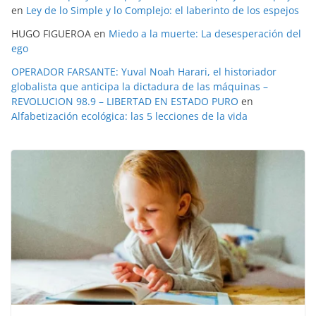
en
Ley de lo Simple y lo Complejo: el laberinto de los espejos
HUGO FIGUEROA
en
Miedo a la muerte: La desesperación del
ego
OPERADOR FARSANTE: Yuval Noah Harari, el historiador
globalista que anticipa la dictadura de las máquinas –
REVOLUCION 98.9 – LIBERTAD EN ESTADO PURO
en
Alfabetización ecológica: las 5 lecciones de la vida