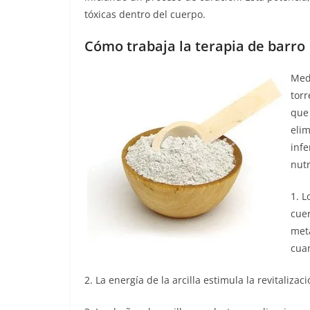
tóxicas dentro del cuerpo.
Cómo trabaja la terapia de barro
Medi
torr
que 
elim
infe
nutr
1. L
cue
meta
cuan
2. La energía de la arcilla estimula la revitalizaci