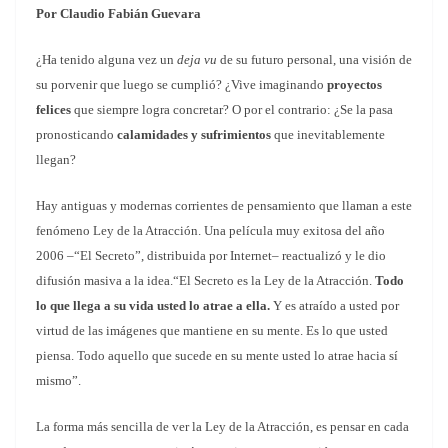
Por Claudio Fabián Guevara
¿Ha tenido alguna vez un
deja vu
de su futuro personal, una visión de
su porvenir que luego se cumplió? ¿Vive imaginando
proyectos
felices
que siempre logra concretar? O por el contrario: ¿Se la pasa
pronosticando
calamidades y sufrimientos
que inevitablemente
llegan?
Hay antiguas y modernas corrientes de pensamiento que llaman a este
fenómeno Ley de la Atracción. Una película muy exitosa del año
2006 –“El Secreto”, distribuida por Internet– reactualizó y le dio
difusión masiva a la idea.
“El Secreto es la Ley de la Atracción.
Todo
lo que llega a su vida usted lo atrae a ella.
Y es atraído a usted por
virtud de las imágenes que mantiene en su mente. Es lo que usted
piensa. Todo aquello que sucede en su mente usted lo atrae hacia sí
mismo”.
La forma más sencilla de ver la Ley de la Atracción, es pensar en cada