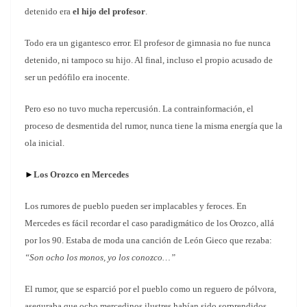
detenido era
el hijo del profesor
.
Todo era un gigantesco error. El profesor de gimnasia no fue nunca
detenido, ni tampoco su hijo. Al final, incluso el propio acusado de
ser un pedófilo era inocente.
Pero eso no tuvo mucha repercusión. La contrainformación, el
proceso de desmentida del rumor, nunca tiene la misma energía que la
ola inicial.
►
Los Orozco en Mercedes
Los rumores de pueblo pueden ser implacables y feroces. En
Mercedes es fácil recordar el caso paradigmático de los Orozco, allá
por los 90. Estaba de moda una canción de León Gieco que rezaba:
“Son ocho los monos, yo los conozco…”
El rumor, que se esparció por el pueblo como un reguero de pólvora,
aseguraba que ocho mercedinos ilustres habían sido sorprendidos