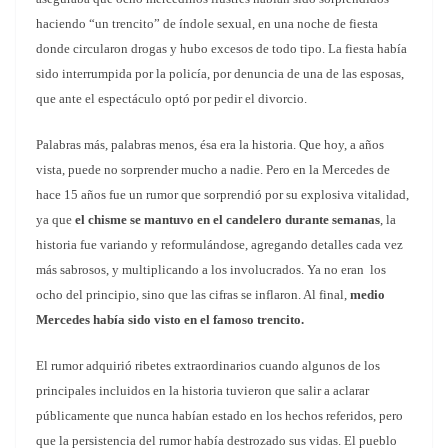
haciendo “un trencito” de índole sexual, en una noche de fiesta
donde circularon drogas y hubo excesos de todo tipo. La fiesta había
sido interrumpida por la policía, por denuncia de una de las esposas,
que ante el espectáculo optó por pedir el divorcio.
Palabras más, palabras menos, ésa era la historia. Que hoy, a años
vista, puede no sorprender mucho a nadie. Pero en la Mercedes de
hace 15 años fue un rumor que sorprendió por su explosiva vitalidad,
ya que
el chisme se mantuvo en el candelero durante semanas
, la
historia fue variando y reformulándose, agregando detalles cada vez
más sabrosos, y multiplicando a los involucrados. Ya no eran los
ocho del principio, sino que las cifras se inflaron. Al final,
medio
Mercedes había sido visto en el famoso trencito.
El rumor adquirió ribetes extraordinarios cuando algunos de los
principales incluidos en la historia tuvieron que salir a aclarar
públicamente que nunca habían estado en los hechos referidos, pero
que la persistencia del rumor había destrozado sus vidas. El pueblo