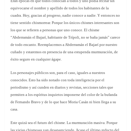
Eran épocas en que todos conocían a todos y uno podía recitar sin
equivocarse el nombre y apellido de todos los habitantes de la
cuadra. Hoy, gracias al progreso, nadie conoce a nadie. Y entonces no
tiene sentido chismorrear. Porque los únicos chismes interesantes son
los que se refieren a personas que uno conoce. El chisme
“Abderramán el Bajarí, habitante de Trípoli, no se baña jamás” carece
de todo encanto. Reemplacemos a Abderramán el Bajarí por nuestro
cuñado y estaremos en presencia de una estupenda murmuración, de
éxito seguro en cualquier ágape.
Los personajes públicos son, para el caso, iguales a nuestros
conocidos. Esto ha sido notado con toda inteligencia por el
periodismo y así cunden en diarios y revistas, secciones tales que
permiten a los espíritus inquietos imponerse del color de la bufanda
de Fernando Bravo y de lo que hace Moria Casán ni bien llega a su
casa.
Este quizá sea el futuro del chisme. La murmuración masiva. Porque
las viejas chismosas van desapareciendo. Acaso el último reducto del