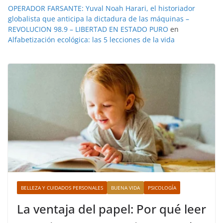
OPERADOR FARSANTE: Yuval Noah Harari, el historiador
globalista que anticipa la dictadura de las máquinas –
REVOLUCION 98.9 – LIBERTAD EN ESTADO PURO
en
Alfabetización ecológica: las 5 lecciones de la vida
BELLEZA Y CUIDADOS PERSONALES
BUENA VIDA
PSICOLOGÍA
La ventaja del papel: Por qué leer