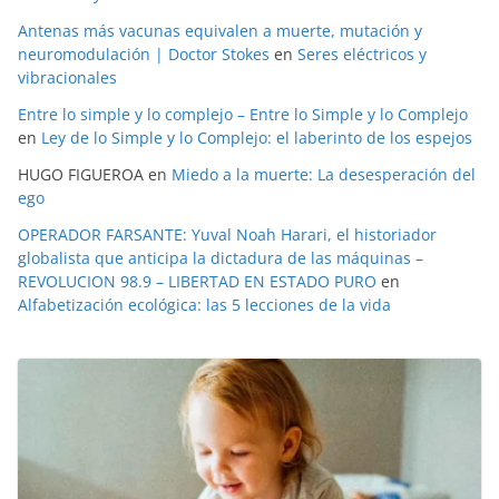
Antenas más vacunas equivalen a muerte, mutación y
neuromodulación | Doctor Stokes
en
Seres eléctricos y
vibracionales
Entre lo simple y lo complejo – Entre lo Simple y lo Complejo
en
Ley de lo Simple y lo Complejo: el laberinto de los espejos
HUGO FIGUEROA
en
Miedo a la muerte: La desesperación del
ego
OPERADOR FARSANTE: Yuval Noah Harari, el historiador
globalista que anticipa la dictadura de las máquinas –
REVOLUCION 98.9 – LIBERTAD EN ESTADO PURO
en
Alfabetización ecológica: las 5 lecciones de la vida