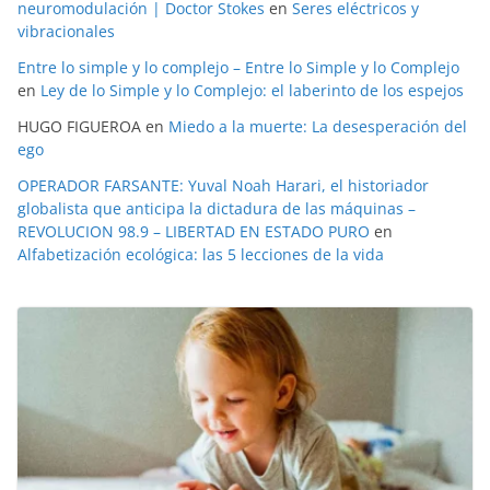
neuromodulación | Doctor Stokes
en
Seres eléctricos y
vibracionales
Entre lo simple y lo complejo – Entre lo Simple y lo Complejo
en
Ley de lo Simple y lo Complejo: el laberinto de los espejos
HUGO FIGUEROA
en
Miedo a la muerte: La desesperación del
ego
OPERADOR FARSANTE: Yuval Noah Harari, el historiador
globalista que anticipa la dictadura de las máquinas –
REVOLUCION 98.9 – LIBERTAD EN ESTADO PURO
en
Alfabetización ecológica: las 5 lecciones de la vida