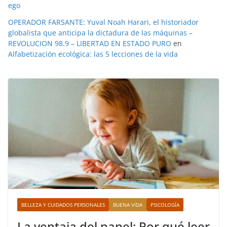
ego
OPERADOR FARSANTE: Yuval Noah Harari, el historiador
globalista que anticipa la dictadura de las máquinas –
REVOLUCION 98.9 – LIBERTAD EN ESTADO PURO
en
Alfabetización ecológica: las 5 lecciones de la vida
BELLEZA Y CUIDADOS PERSONALES
BUENA VIDA
PSICOLOGÍA
La ventaja del papel: Por qué leer