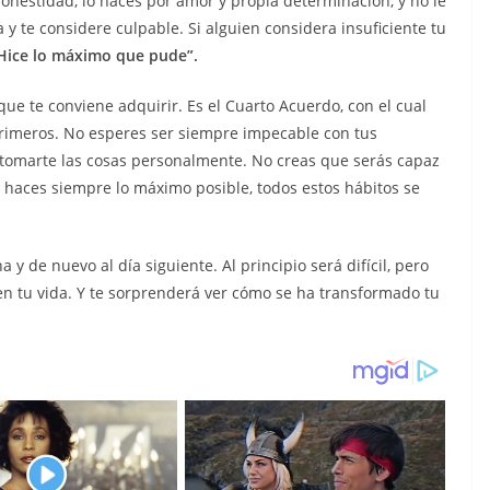
nestidad, lo haces por amor y propia determinación, y no le
 y te considere culpable. Si alguien considera insuficiente tu
Hice lo máximo que pude”.
e te conviene adquirir. Es el Cuarto Acuerdo, con el cual
 primeros. No esperes ser siempre impecable con tus
tomarte las cosas personalmente. No creas que serás capaz
 haces siempre lo máximo posible, todos estos hábitos se
de nuevo al día siguiente. Al principio será difícil, pero
n tu vida. Y te sorprenderá ver cómo se ha transformado tu