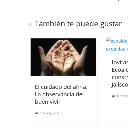
También te puede gustar
Invita
Ecoal
const
Jalisc
El cuidado del alma:
La observancia del
10 sept
buen vivir
25 mayo, 2023