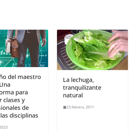
eño del maestro
La lechuga,
 Una
tranquilizante
forma para
natural
 clases y
sionales de
23 febrero, 2011
las disciplinas
 2023