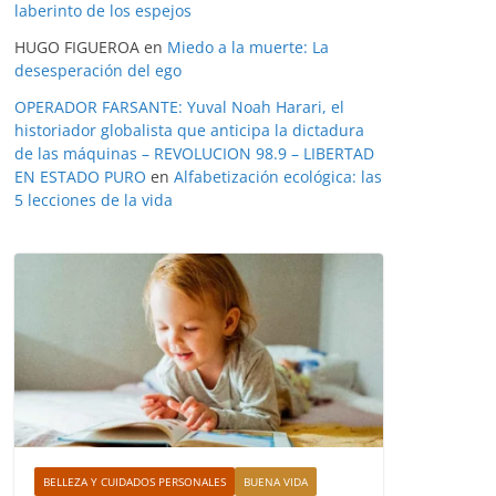
laberinto de los espejos
HUGO FIGUEROA
en
Miedo a la muerte: La
desesperación del ego
OPERADOR FARSANTE: Yuval Noah Harari, el
historiador globalista que anticipa la dictadura
de las máquinas – REVOLUCION 98.9 – LIBERTAD
EN ESTADO PURO
en
Alfabetización ecológica: las
5 lecciones de la vida
BELLEZA Y CUIDADOS PERSONALES
BUENA VIDA