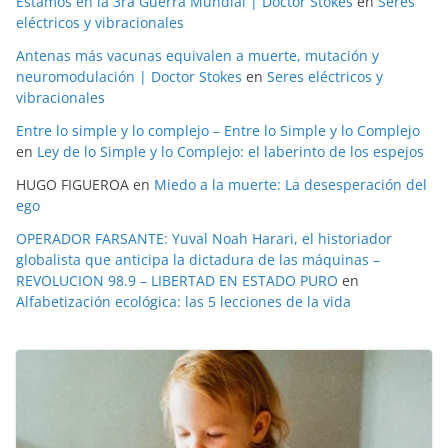
Estamos en la 3ra Guerra Mundial | Doctor Stokes
en
Seres
eléctricos y vibracionales
Antenas más vacunas equivalen a muerte, mutación y
neuromodulación | Doctor Stokes
en
Seres eléctricos y
vibracionales
Entre lo simple y lo complejo – Entre lo Simple y lo Complejo
en
Ley de lo Simple y lo Complejo: el laberinto de los espejos
HUGO FIGUEROA
en
Miedo a la muerte: La desesperación del
ego
OPERADOR FARSANTE: Yuval Noah Harari, el historiador
globalista que anticipa la dictadura de las máquinas –
REVOLUCION 98.9 – LIBERTAD EN ESTADO PURO
en
Alfabetización ecológica: las 5 lecciones de la vida