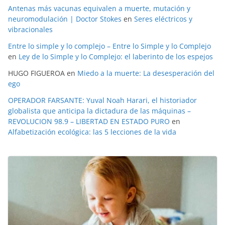
Antenas más vacunas equivalen a muerte, mutación y
neuromodulación | Doctor Stokes
en
Seres eléctricos y
vibracionales
Entre lo simple y lo complejo – Entre lo Simple y lo Complejo
en
Ley de lo Simple y lo Complejo: el laberinto de los espejos
HUGO FIGUEROA
en
Miedo a la muerte: La desesperación del
ego
OPERADOR FARSANTE: Yuval Noah Harari, el historiador
globalista que anticipa la dictadura de las máquinas –
REVOLUCION 98.9 – LIBERTAD EN ESTADO PURO
en
Alfabetización ecológica: las 5 lecciones de la vida