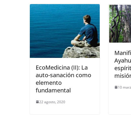
Manif
Ayahua
EcoMedicina (II): La
espíri
auto-sanación como
misió
elemento
10 marz
fundamental
22 agosto, 2020