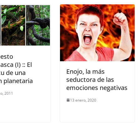
iesto
sca (I) :: El
Enojo, la más
tu de una
seductora de las
n planetaria
emociones negativas
o, 2011
13 enero, 2020