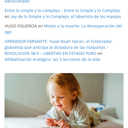
vibracionales
Entre lo simple y lo complejo – Entre lo Simple y lo Complejo
en
Ley de lo Simple y lo Complejo: el laberinto de los espejos
HUGO FIGUEROA
en
Miedo a la muerte: La desesperación del
ego
OPERADOR FARSANTE: Yuval Noah Harari, el historiador
globalista que anticipa la dictadura de las máquinas –
REVOLUCION 98.9 – LIBERTAD EN ESTADO PURO
en
Alfabetización ecológica: las 5 lecciones de la vida