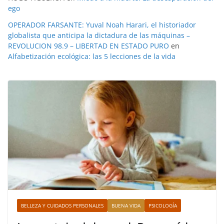
ego
OPERADOR FARSANTE: Yuval Noah Harari, el historiador
globalista que anticipa la dictadura de las máquinas –
REVOLUCION 98.9 – LIBERTAD EN ESTADO PURO
en
Alfabetización ecológica: las 5 lecciones de la vida
BELLEZA Y CUIDADOS PERSONALES
BUENA VIDA
PSICOLOGÍA