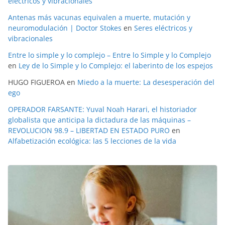
eléctricos y vibracionales
Antenas más vacunas equivalen a muerte, mutación y
neuromodulación | Doctor Stokes
en
Seres eléctricos y
vibracionales
Entre lo simple y lo complejo – Entre lo Simple y lo Complejo
en
Ley de lo Simple y lo Complejo: el laberinto de los espejos
HUGO FIGUEROA
en
Miedo a la muerte: La desesperación del
ego
OPERADOR FARSANTE: Yuval Noah Harari, el historiador
globalista que anticipa la dictadura de las máquinas –
REVOLUCION 98.9 – LIBERTAD EN ESTADO PURO
en
Alfabetización ecológica: las 5 lecciones de la vida