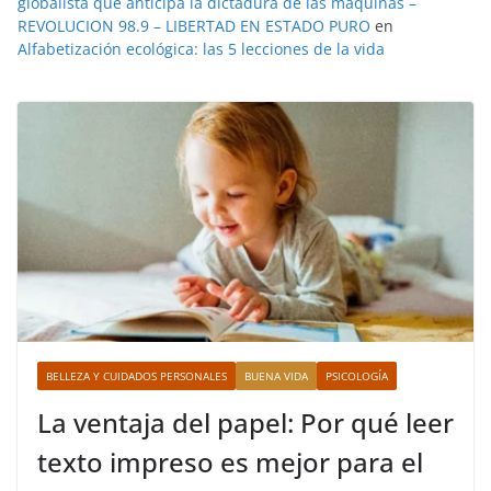
globalista que anticipa la dictadura de las máquinas –
REVOLUCION 98.9 – LIBERTAD EN ESTADO PURO
en
Alfabetización ecológica: las 5 lecciones de la vida
BELLEZA Y CUIDADOS PERSONALES
BUENA VIDA
PSICOLOGÍA
La ventaja del papel: Por qué leer
texto impreso es mejor para el