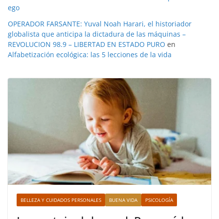
ego
OPERADOR FARSANTE: Yuval Noah Harari, el historiador
globalista que anticipa la dictadura de las máquinas –
REVOLUCION 98.9 – LIBERTAD EN ESTADO PURO
en
Alfabetización ecológica: las 5 lecciones de la vida
BELLEZA Y CUIDADOS PERSONALES
BUENA VIDA
PSICOLOGÍA