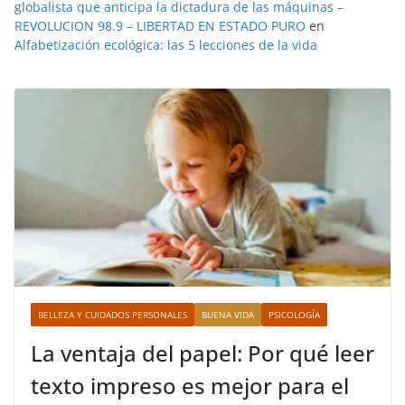
globalista que anticipa la dictadura de las máquinas –
REVOLUCION 98.9 – LIBERTAD EN ESTADO PURO
en
Alfabetización ecológica: las 5 lecciones de la vida
BELLEZA Y CUIDADOS PERSONALES
BUENA VIDA
PSICOLOGÍA
La ventaja del papel: Por qué leer
texto impreso es mejor para el