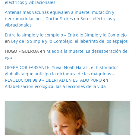
eléctricos y vibracionales
Antenas más vacunas equivalen a muerte, mutación y
neuromodulación | Doctor Stokes
en
Seres eléctricos y
vibracionales
Entre lo simple y lo complejo – Entre lo Simple y lo Complejo
en
Ley de lo Simple y lo Complejo: el laberinto de los espejos
HUGO FIGUEROA
en
Miedo a la muerte: La desesperación del
ego
OPERADOR FARSANTE: Yuval Noah Harari, el historiador
globalista que anticipa la dictadura de las máquinas –
REVOLUCION 98.9 – LIBERTAD EN ESTADO PURO
en
Alfabetización ecológica: las 5 lecciones de la vida