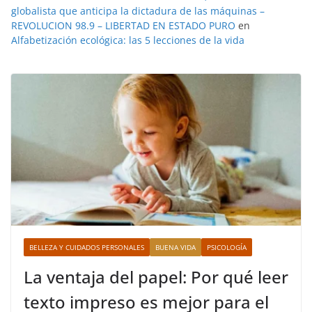
globalista que anticipa la dictadura de las máquinas –
REVOLUCION 98.9 – LIBERTAD EN ESTADO PURO
en
Alfabetización ecológica: las 5 lecciones de la vida
BELLEZA Y CUIDADOS PERSONALES
BUENA VIDA
PSICOLOGÍA
La ventaja del papel: Por qué leer
texto impreso es mejor para el