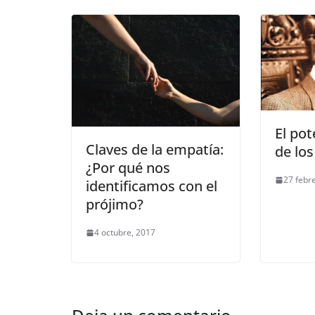
El pot
Claves de la empatía:
de lo
¿Por qué nos
27 febr
identificamos con el
prójimo?
4 octubre, 2017