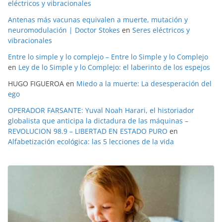
eléctricos y vibracionales
Antenas más vacunas equivalen a muerte, mutación y
neuromodulación | Doctor Stokes
en
Seres eléctricos y
vibracionales
Entre lo simple y lo complejo – Entre lo Simple y lo Complejo
en
Ley de lo Simple y lo Complejo: el laberinto de los espejos
HUGO FIGUEROA
en
Miedo a la muerte: La desesperación del
ego
OPERADOR FARSANTE: Yuval Noah Harari, el historiador
globalista que anticipa la dictadura de las máquinas –
REVOLUCION 98.9 – LIBERTAD EN ESTADO PURO
en
Alfabetización ecológica: las 5 lecciones de la vida