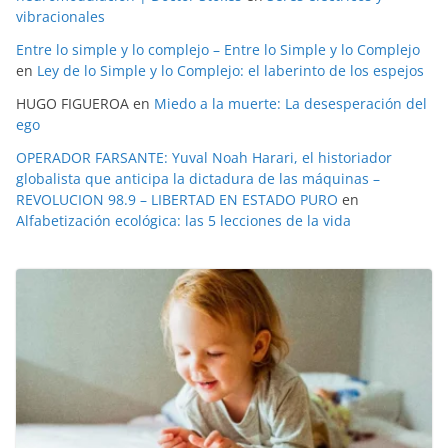
vibracionales
Entre lo simple y lo complejo – Entre lo Simple y lo Complejo
en
Ley de lo Simple y lo Complejo: el laberinto de los espejos
HUGO FIGUEROA
en
Miedo a la muerte: La desesperación del
ego
OPERADOR FARSANTE: Yuval Noah Harari, el historiador
globalista que anticipa la dictadura de las máquinas –
REVOLUCION 98.9 – LIBERTAD EN ESTADO PURO
en
Alfabetización ecológica: las 5 lecciones de la vida