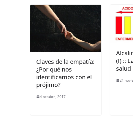
Alcali
(I) :: 
Claves de la empatía:
salud
¿Por qué nos
identificamos con el
21 novi
prójimo?
4 octubre, 2017