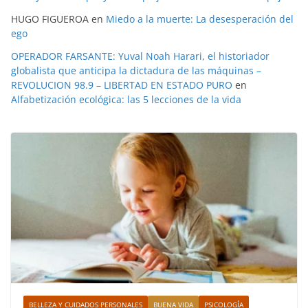
HUGO FIGUEROA
en
Miedo a la muerte: La desesperación del
ego
OPERADOR FARSANTE: Yuval Noah Harari, el historiador
globalista que anticipa la dictadura de las máquinas –
REVOLUCION 98.9 – LIBERTAD EN ESTADO PURO
en
Alfabetización ecológica: las 5 lecciones de la vida
BELLEZA Y CUIDADOS PERSONALES
BUENA VIDA
PSICOLOGÍA