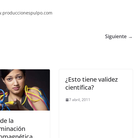
ww.produccionespulpo.com
Siguiente →
¿Esto tiene validez
científica?
7 abril, 2011
de la
minación
romagnética