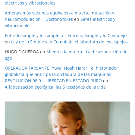
eléctricos y vibracionales
Antenas más vacunas equivalen a muerte, mutación y
neuromodulación | Doctor Stokes
en
Seres eléctricos y
vibracionales
Entre lo simple y lo complejo – Entre lo Simple y lo Complejo
en
Ley de lo Simple y lo Complejo: el laberinto de los espejos
HUGO FIGUEROA
en
Miedo a la muerte: La desesperación del
ego
OPERADOR FARSANTE: Yuval Noah Harari, el historiador
globalista que anticipa la dictadura de las máquinas –
REVOLUCION 98.9 – LIBERTAD EN ESTADO PURO
en
Alfabetización ecológica: las 5 lecciones de la vida