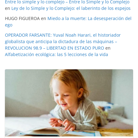
Entre lo simple y lo complejo – Entre lo Simple y lo Complejo
en
Ley de lo Simple y lo Complejo: el laberinto de los espejos
HUGO FIGUEROA
en
Miedo a la muerte: La desesperación del
ego
OPERADOR FARSANTE: Yuval Noah Harari, el historiador
globalista que anticipa la dictadura de las máquinas –
REVOLUCION 98.9 – LIBERTAD EN ESTADO PURO
en
Alfabetización ecológica: las 5 lecciones de la vida