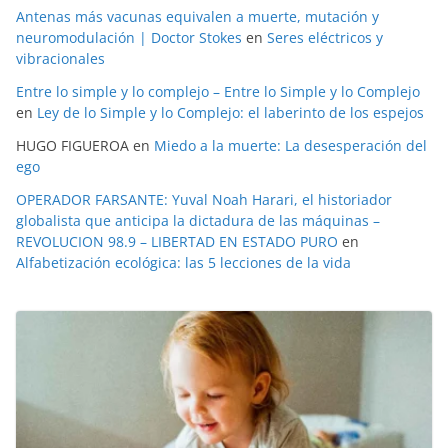
Antenas más vacunas equivalen a muerte, mutación y
neuromodulación | Doctor Stokes
en
Seres eléctricos y
vibracionales
Entre lo simple y lo complejo – Entre lo Simple y lo Complejo
en
Ley de lo Simple y lo Complejo: el laberinto de los espejos
HUGO FIGUEROA
en
Miedo a la muerte: La desesperación del
ego
OPERADOR FARSANTE: Yuval Noah Harari, el historiador
globalista que anticipa la dictadura de las máquinas –
REVOLUCION 98.9 – LIBERTAD EN ESTADO PURO
en
Alfabetización ecológica: las 5 lecciones de la vida