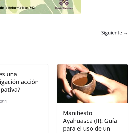
Siguiente →
es una
igación acción
ipativa?
 2011
Manifiesto
Ayahuasca (II): Guía
para el uso de un